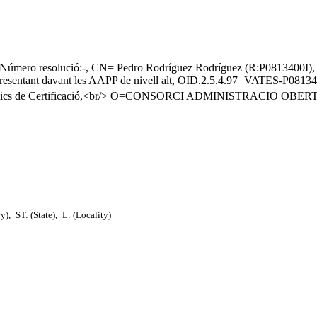
023/Número resolució:-, CN= Pedro Rodríguez Rodríguez (R:P08
ntant davant les AAPP de nivell alt, OID.2.5.4.97=VATES-P0813
Públics de Certificació,<br/> O=CONSORCI ADMINISTRACIO OB
ry),
ST: (State),
L: (Locality)