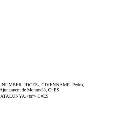
, SERIALNUMBER=IDCES-, GIVENNAME=Pedro,
=Ajuntament de Montmeló, C=ES
E CATALUNYA,<br/> C=ES