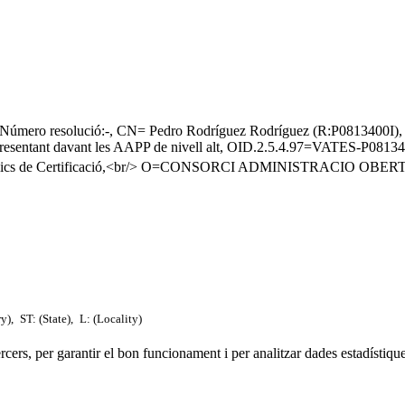
023/Número resolució:-, CN= Pedro Rodríguez Rodríguez (R:P08
ntant davant les AAPP de nivell alt, OID.2.5.4.97=VATES-P0813
Públics de Certificació,<br/> O=CONSORCI ADMINISTRACIO OB
ry),
ST: (State),
L: (Locality)
tercers, per garantir el bon funcionament i per analitzar dades estadístiqu