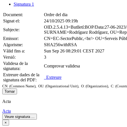
Signatura 1
Document:
Ordre del dia
Signat el:
24/10/2025 09:19h
OID.2.5.4.13=Butlletí:BOP/Data:27-06-2
Subjecte:
SURNAME=Rodríguez Rodríguez, OU=Represe
Emissor:
CN=EC-SectorPublic,<br/> OU=Serveis 
Algorisme:
SHA256withRSA
Vàlid fins a:
Sun Sep 26 08:29:01 CEST 2027
Versió:
3
Validesa de la
Comprovar validesa
signatura:
Extreure dades de la
Extreure
signatura del PDF:
CN: (Common Name),
OU: (Organizational Unit),
O: (Organization),
C: (Count
Tornar
Acta
Acta
Veure signatura
...
×