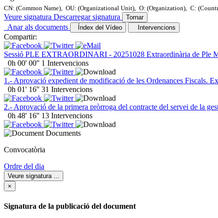
CN: (Common Name),
OU: (Organizational Unit),
O: (Organization),
C: (Count
Veure signatura
Descarregar signatura
Tornar
Anar als documents
Índex del Vídeo
Intervencions
Compartir:
Sessió PLE EXTRAORDINARI - 20251028 Extraordinària de Ple Mun
0h 00' 00''
1 Intervencions
1.- Aprovació expedient de modificació de les Ordenances Fiscals. Ex
0h 01' 16''
31 Intervencions
2.- Aprovació de la primera pròrroga del contracte del servei de la ges
0h 48' 16''
13 Intervencions
Documents
Convocatòria
Ordre del dia
Veure signatura
...
×
Signatura de la publicació del document