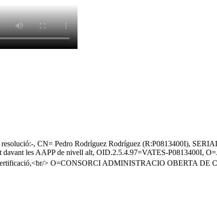
ero resolució:-, CN= Pedro Rodríguez Rodríguez (R:P0813400I)
avant les AAPP de nivell alt, OID.2.5.4.97=VATES-P0813400I, O
 de Certificació,<br/> O=CONSORCI ADMINISTRACIO OBERTA D