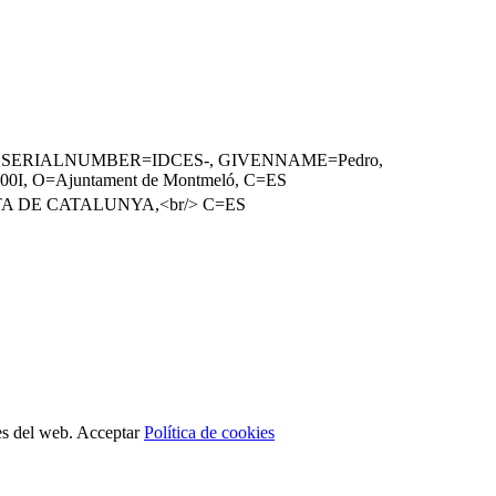
13400I), SERIALNUMBER=IDCES-, GIVENNAME=Pedro,
400I, O=Ajuntament de Montmeló, C=ES
ERTA DE CATALUNYA,<br/> C=ES
es del web.
Acceptar
Política de cookies