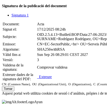
Signatura de la publicació del document
Signatura 1
Document:
Acta
Signat el:
17/12/2025 08:24h
OID.2.5.4.13=Butlletí:BOP/Data:27-06-2
Subjecte:
SURNAME=Rodríguez Rodríguez, OU=Represe
Emissor:
CN=EC-SectorPublic,<br/> OU=Serveis 
Algorisme:
SHA256withRSA
Vàlid fins a:
Sun Sep 26 08:29:01 CEST 2027
Versió:
3
Validesa de la
Comprovar validesa
signatura:
Extreure dades de la
Extreure
signatura del PDF:
CN: (Common Name),
OU: (Organizational Unit),
O: (Organization),
C: (Count
Tornar
Aquest portal web utilitza cookies de sessió i d’anàlisis, pròpies i de 