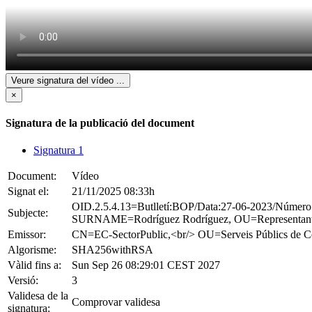
Veure signatura del vídeo
...
×
Signatura de la publicació del document
Signatura 1
Document:
Vídeo
Signat el:
21/11/2025 08:33h
OID.2.5.4.13=Butlletí:BOP/Data:27-06-2023/Núm
Subjecte:
SURNAME=Rodríguez Rodríguez, OU=Representant d
Emissor:
CN=EC-SectorPublic,<br/> OU=Serveis Públics
Algorisme:
SHA256withRSA
Vàlid fins a:
Sun Sep 26 08:29:01 CEST 2027
Versió:
3
Validesa de la
Comprovar validesa
signatura: