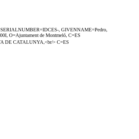
13400I), SERIALNUMBER=IDCES-, GIVENNAME=Pedro,
400I, O=Ajuntament de Montmeló, C=ES
ERTA DE CATALUNYA,<br/> C=ES