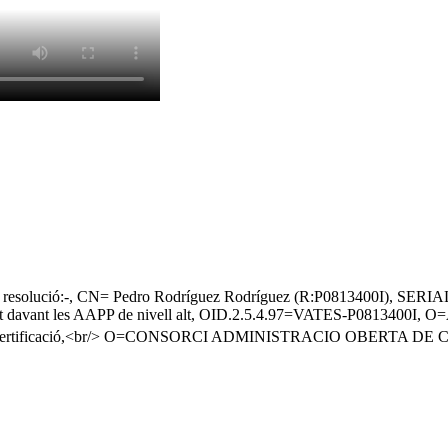
ero resolució:-, CN= Pedro Rodríguez Rodríguez (R:P0813400I)
avant les AAPP de nivell alt, OID.2.5.4.97=VATES-P0813400I, O
 de Certificació,<br/> O=CONSORCI ADMINISTRACIO OBERTA D