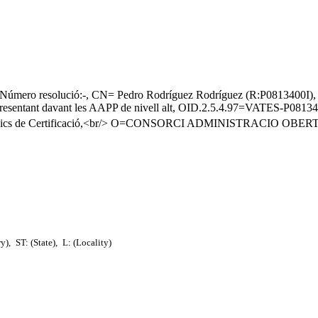
023/Número resolució:-, CN= Pedro Rodríguez Rodríguez (R:P08
ntant davant les AAPP de nivell alt, OID.2.5.4.97=VATES-P0813
Públics de Certificació,<br/> O=CONSORCI ADMINISTRACIO OB
ry),
ST: (State),
L: (Locality)