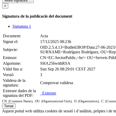
Veure signatura
...
×
Signatura de la publicació del document
Signatura 1
Document:
Acta
Signat el:
17/12/2025 08:23h
OID.2.5.4.13=Butlletí:BOP/Data:27-06-2
Subjecte:
SURNAME=Rodríguez Rodríguez, OU=Represe
Emissor:
CN=EC-SectorPublic,<br/> OU=Serveis 
Algorisme:
SHA256withRSA
Vàlid fins a:
Sun Sep 26 08:29:01 CEST 2027
Versió:
3
Validesa de la
Comprovar validesa
signatura:
Extreure dades de la
Extreure
signatura del PDF:
CN: (Common Name),
OU: (Organizational Unit),
O: (Organization),
C: (Count
Tornar
Aquest portal web utilitza cookies de sessió i d’anàlisis, pròpies i de 