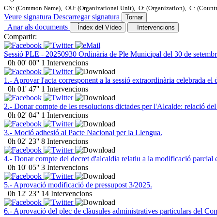
CN: (Common Name),
OU: (Organizational Unit),
O: (Organization),
C: (Count
Veure signatura
Descarregar signatura
Tornar
Anar als documents
Índex del Vídeo
Intervencions
Compartir:
Sessió PLE - 20250930 Ordinària de Ple Municipal del 30 de setemb
0h 00' 00''
1 Intervencions
1.- Aprovar l'acta corresponent a la sessió extraordinària celebrada el 
0h 01' 47''
1 Intervencions
2.- Donar compte de les resolucions dictades per l'Alcalde: relació de
0h 02' 04''
1 Intervencions
3.- Moció adhesió al Pacte Nacional per la Llengua.
0h 02' 23''
8 Intervencions
4.- Donar compte del decret d'alcaldia relatiu a la modificació parcia
0h 10' 05''
3 Intervencions
5.- Aprovació modificació de pressupost 3/2025.
0h 12' 23''
14 Intervencions
6.- Aprovació del plec de clàusules administratives particulars del Con