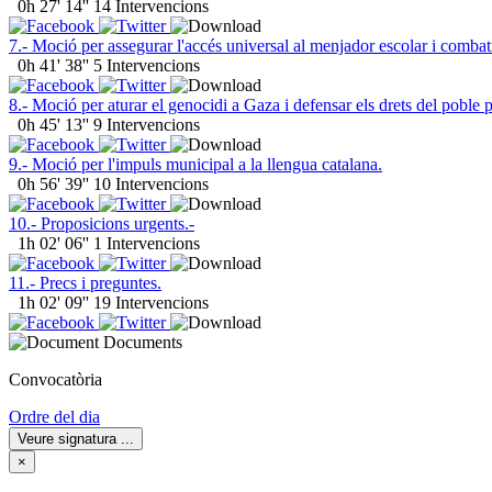
0h 27' 14''
14 Intervencions
7.- Moció per assegurar l'accés universal al menjador escolar i combatre
0h 41' 38''
5 Intervencions
8.- Moció per aturar el genocidi a Gaza i defensar els drets del poble p
0h 45' 13''
9 Intervencions
9.- Moció per l'impuls municipal a la llengua catalana.
0h 56' 39''
10 Intervencions
10.- Proposicions urgents.-
1h 02' 06''
1 Intervencions
11.- Precs i preguntes.
1h 02' 09''
19 Intervencions
Documents
Convocatòria
Ordre del dia
Veure signatura
...
×