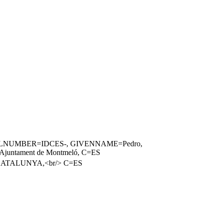
, SERIALNUMBER=IDCES-, GIVENNAME=Pedro,
=Ajuntament de Montmeló, C=ES
E CATALUNYA,<br/> C=ES