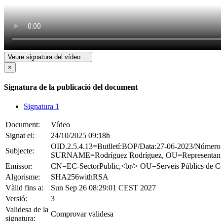
Veure signatura del vídeo
...
×
Signatura de la publicació del document
Signatura 1
Document:
Vídeo
Signat el:
24/10/2025 09:18h
OID.2.5.4.13=Butlletí:BOP/Data:27-06-2023/Núm
Subjecte:
SURNAME=Rodríguez Rodríguez, OU=Representant d
Emissor:
CN=EC-SectorPublic,<br/> OU=Serveis Públics
Algorisme:
SHA256withRSA
Vàlid fins a:
Sun Sep 26 08:29:01 CEST 2027
Versió:
3
Validesa de la
Comprovar validesa
signatura: