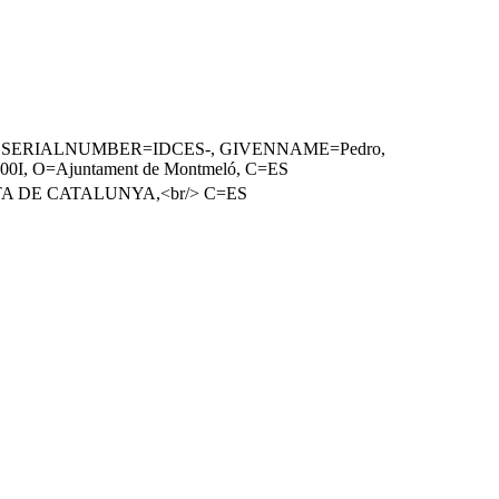
13400I), SERIALNUMBER=IDCES-, GIVENNAME=Pedro,
400I, O=Ajuntament de Montmeló, C=ES
ERTA DE CATALUNYA,<br/> C=ES