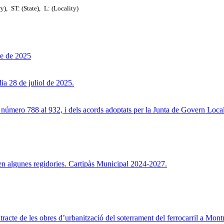
ry),
ST: (State),
L: (Locality)
re de 2025
dia 28 de juliol de 2025.
l número 788 al 932, i dels acords adoptats per la Junta de Govern Local 
l en algunes regidories. Cartipàs Municipal 2024-2027.
tracte de les obres d’urbanització del soterrament del ferrocarril a Mon