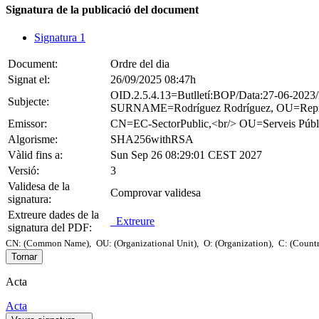
Signatura de la publicació del document
Signatura 1
Document:
Ordre del dia
Signat el:
26/09/2025 08:47h
OID.2.5.4.13=Butlletí:BOP/Data:27-06-2
Subjecte:
SURNAME=Rodríguez Rodríguez, OU=Represe
Emissor:
CN=EC-SectorPublic,<br/> OU=Serveis 
Algorisme:
SHA256withRSA
Vàlid fins a:
Sun Sep 26 08:29:01 CEST 2027
Versió:
3
Validesa de la
Comprovar validesa
signatura:
Extreure dades de la
Extreure
signatura del PDF:
CN: (Common Name),
OU: (Organizational Unit),
O: (Organization),
C: (Count
Tornar
Acta
Acta