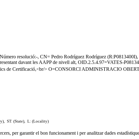
023/Número resolució:-, CN= Pedro Rodríguez Rodríguez (R:P08
ntant davant les AAPP de nivell alt, OID.2.5.4.97=VATES-P0813
Públics de Certificació,<br/> O=CONSORCI ADMINISTRACIO OB
ry),
ST: (State),
L: (Locality)
tercers, per garantir el bon funcionament i per analitzar dades estadístiqu