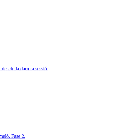
des de la darrera sessió.
tmeló. Fase 2.