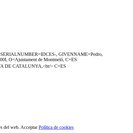
13400I), SERIALNUMBER=IDCES-, GIVENNAME=Pedro,
400I, O=Ajuntament de Montmeló, C=ES
ERTA DE CATALUNYA,<br/> C=ES
es del web.
Acceptar
Política de cookies